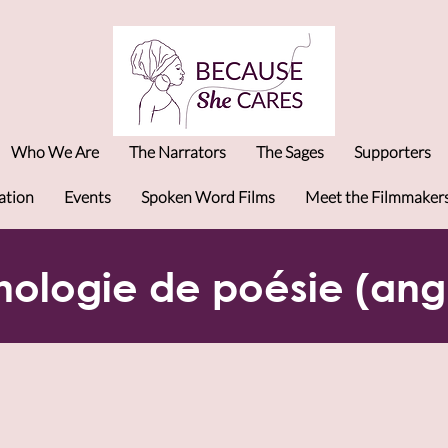
Who We Are
The Narrators
The Sages
Supporters
ation
Events
Spoken Word Films
Meet the Filmmaker
hologie de poésie (angl